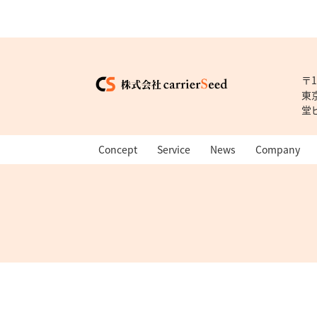
〒1
東
堂
Concept
Service
News
Company